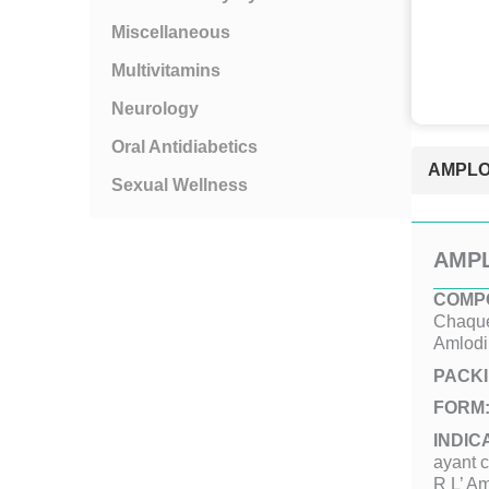
Miscellaneous
Multivitamins
Neurology
Oral Antidiabetics
AMPLO
Sexual Wellness
AMPL
COMPO
Chaque
Amlodi
PACK
FORM
INDIC
ayant 
R L’ Am