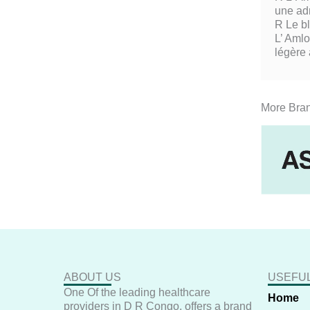
une adm
R Le b
L’ Amlo
légère
More Bra
ABOUT US
USEFUL
One Of the leading healthcare
Home
providers in D R Congo, offers a brand